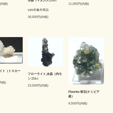
水晶（マダガスカル）
円(内税)
11,000円(内税)
sale対象外商品
30,000円(内税)
イト（トスカー
フローライト,水晶（内モ
ンゴル）
(内税)
23,000円(内税)
Fluorite:蛍石(ナミビア
産）
9,500円(内税)