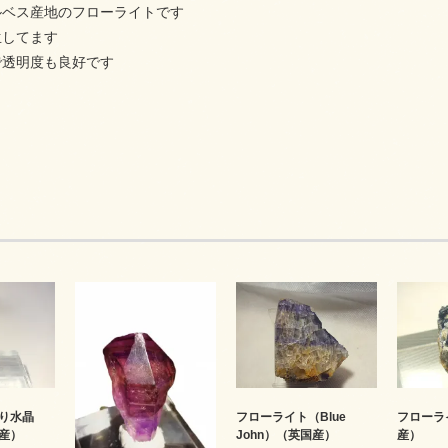
ルベス産地のフローライトです
生してます
で透明度も良好です
り水晶
フローライト（Blue
フローラ
産）
John）（英国産）
産）