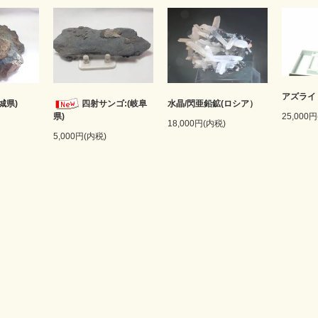
アズライ
城県)
四射サンゴ:(岐阜
水晶/閃亜鉛鉱(ロシア）
25,000
県)
18,000円(内税)
5,000円(内税)