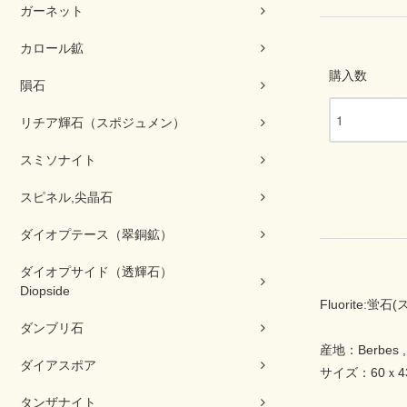
ガーネット
カロール鉱
購入数
隕石
リチア輝石（スポジュメン）
スミソナイト
スピネル,尖晶石
ダイオプテース（翠銅鉱）
ダイオプサイド（透輝石）
Diopside
Fluorite:蛍
ダンブリ石
産地：Berbes , Ri
ダイアスポア
サイズ：60ｘ4
タンザナイト