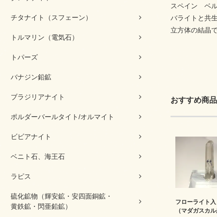
スペイン ベ
チタナイト（スフェーン）
バライトと共
立方体の結晶
トルマリン（電気石）
トパーズ
バナジン鉛鉱
ブラジリアナイト
おすすめ商品
ポルダーバールタイト/オルマイト
ビビアナイト
ベニト石、海王石
ラピス
硫化鉱物（輝安鉱・安四面銅鉱・
フローライト入
黄鉄鉱・閃亜鉛鉱）
（マダガスカル