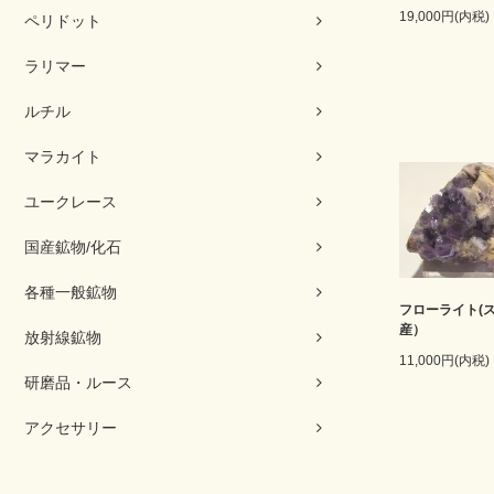
19,000円(内税)
ペリドット
ラリマー
ルチル
マラカイト
ユークレース
国産鉱物/化石
各種一般鉱物
フローライト(
産）
放射線鉱物
11,000円(内税)
研磨品・ルース
アクセサリー