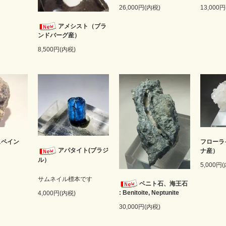
26,000円(内税)
13,000
アメシスト（ブラ
ンドバーグ産）
8,500円(内税)
スペイン
フローラ
アパタイト(ブラジ
ナ産）
ル）
5,000円
サムネイル標本です
ベニト石、海王石
: Benitoite, Neptunite
4,000円(内税)
30,000円(内税)